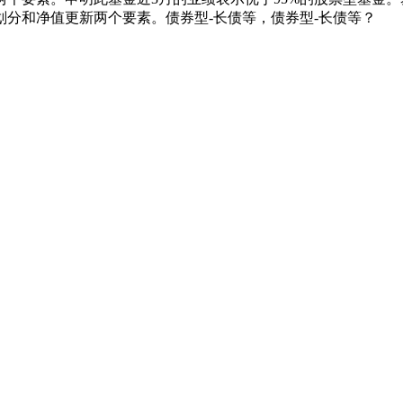
分和净值更新两个要素。债券型-长债等，债券型-长债等？