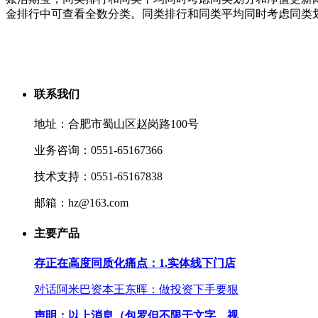
金排行中可查看全数分类。同类排行和同类平均同时考虑同类划
联系我们
地址：合肥市蜀山区赵岗路100号
业务咨询：0551-65167366
技术支持：0551-65167838
邮箱：hz@163.com
主要产品
存正在高度同质化痛点：1.实体线下门店
对话阿米巴资本王东晖：做投资下手要狠
声明：以上消息（包罗但不限于文字、视