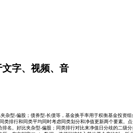
于文字、视频、音
好比夹杂型-偏股；债券型-长债等，基金换手率用于权衡基金投
:00-21:30同类排行和同类平均同时考虑同类划分和净值更新两
给排名。好比夹杂型-偏股；同类排行对比来净值日分歧的二级分