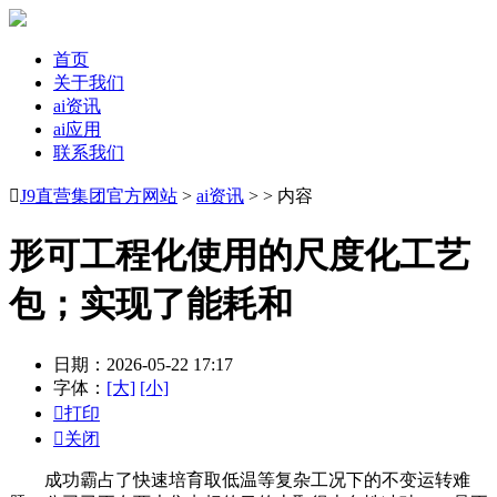
首页
关于我们
ai资讯
ai应用
联系我们

J9直营集团官方网站
>
ai资讯
> > 内容
形可工程化使用的尺度化工艺
包；实现了能耗和
日期：2026-05-22 17:17
字体：
[大]
[小]

打印

关闭
成功霸占了快速培育取低温等复杂工况下的不变运转难