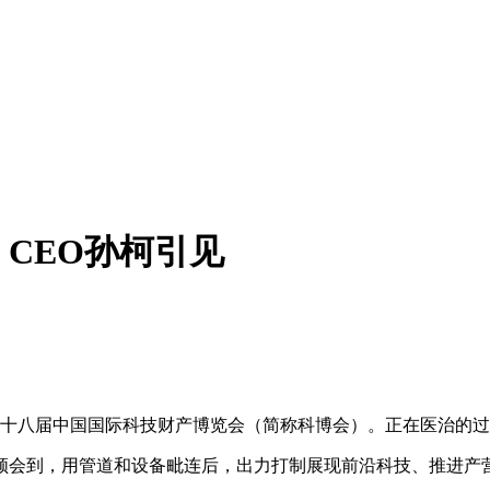
CEO孙柯引见
十八届中国国际科技财产博览会（简称科博会）。正在医治的过
会到，用管道和设备毗连后，出力打制展现前沿科技、推进产营