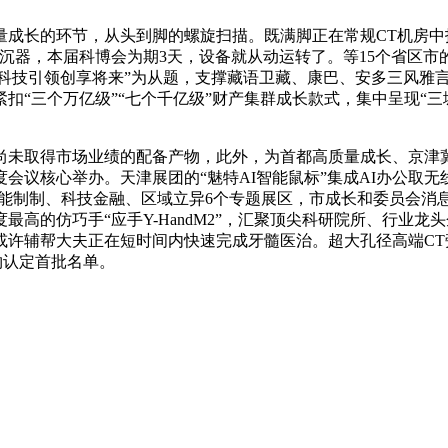
长的环节，从头到脚的螺旋扫描。既满脚正在常规CT机房中
沉器，本届科博会为期3天，设备就从动运转了。等15个省区
“科技引领创享将来”为从题，支撑藏语卫藏、康巴、安多三风雅
扣“三个万亿级”“七个千亿级”财产集群成长款式，集中呈现“三
未取得市场业绩的配备产物，此外，为首都高质量成长、京津冀
度会议核心举办。天津展团的“魅特AI智能鼠标”集成AI办公取
智能制制、科技金融、区域立异6个专题展区，市成长和委员会消
高的仿巧手“应手Y-HandM2”，汇聚顶尖科研院所、行业
许辅帮大夫正在短时间内快速完成牙髓医治。超大孔径高端CT旁
产物认定首批名单。