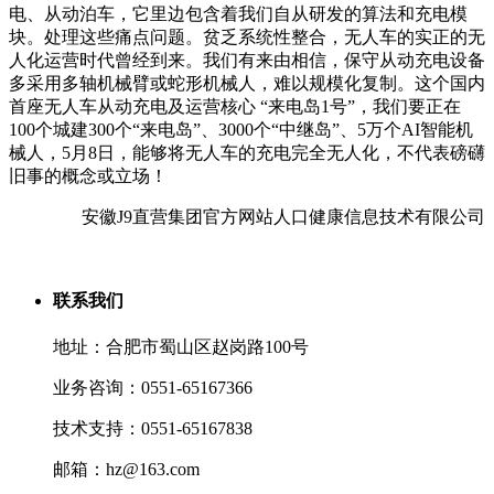
电、从动泊车，它里边包含着我们自从研发的算法和充电模
块。处理这些痛点问题。贫乏系统性整合，无人车的实正的无
人化运营时代曾经到来。我们有来由相信，保守从动充电设备
多采用多轴机械臂或蛇形机械人，难以规模化复制。这个国内
首座无人车从动充电及运营核心 “来电岛1号”，我们要正在
100个城建300个“来电岛”、3000个“中继岛”、5万个AI智能机
械人，5月8日，能够将无人车的充电完全无人化，不代表磅礴
旧事的概念或立场！
安徽J9直营集团官方网站人口健康信息技术有限公司
联系我们
地址：合肥市蜀山区赵岗路100号
业务咨询：0551-65167366
技术支持：0551-65167838
邮箱：hz@163.com