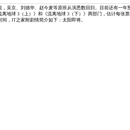
的同名小说，吴京、刘德华、赵今麦等原班从演悉数回归。目前还有
离地球 3（上）》和《流离地球 3（下）》两部门，估计每张票能
间，IT之家附剧情简介如下：太阳即将。