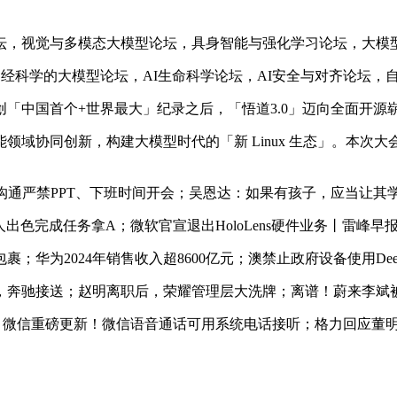
，视觉与多模态大模型论坛，具身智能与强化学习论坛，大模
经科学的大模型论坛，AI生命科学论坛，AI安全与对齐论坛，
中国首个+世界最大」纪录之后，「悟道3.0」迈向全面开源
同创新，构建大模型时代的「新 Linux 生态」。本次大会，「
内部沟通严禁PPT、下班时间开会；吴恩达：如果有孩子，应当让
出色完成任务拿A；微软官宣退出HoloLens硬件业务丨雷峰早
2024年销售收入超8600亿元；澳禁止政府设备使用Deep
奔驰接送；赵明离职后，荣耀管理层大洗牌；离谱！蔚来李斌
%；微信重磅更新！微信语音通话可用系统电话接听；格力回应董