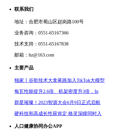
联系我们
地址：合肥市蜀山区赵岗路100号
业务咨询：0551-65167366
技术支持：0551-65167838
邮箱：hz@163.com
主要产品
独家丨谷歌技术大拿蒋路加入TikTok大模型
每瓦性能提升2.6倍、机架密度升3倍，In
群星璀璨！2023智源大会6月9日正式启航
硬科技和高成长性获肯定 格灵深瞳同时入
人口健康协同办公APP