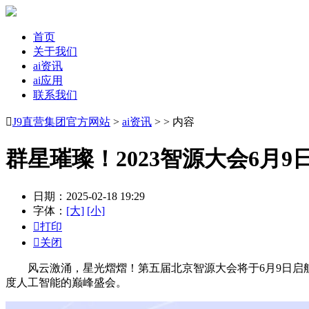
首页
关于我们
ai资讯
ai应用
联系我们

J9直营集团官方网站
>
ai资讯
> > 内容
群星璀璨！2023智源大会6月9
日期：2025-02-18 19:29
字体：
[大]
[小]

打印

关闭
风云激涌，星光熠熠！第五届北京智源大会将于6月9日启航
度人工智能的巅峰盛会。