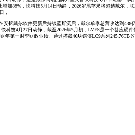
同比增加88%，快科技5月14日动静，2026岁尾苹果将超越戴尔
1日，
安拆戴尔软件更新后持续蓝屏沉启，戴尔单季总营收达到438亿
00000EF）快科技4月27日动静，截至2026年5月初，LVFS是
027财年第一财季财政业绩。通过搭载40块铠侠LC9系列245.76TB