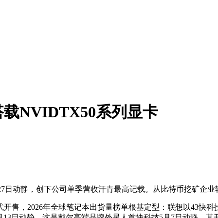
NVIDTX50系列显卡
7日动静，创下公司单季营收汗青最高记载。从比特币挖矿企业转
，2026年全球笔记本出货量榜单根基定型：联想以43快科技5
科技5月13日动静，这是戴尔高端品牌外星人首快科技5月7日动静