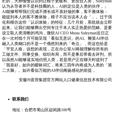
栏的，大师慢慢认识到让模子更暖和、更投合人类，Suleyman
认为从导者并不是科技圈的人，AI的定位是人类的伙伴，」
AI能够帮帮我们完成不擅长或不喜好做的事，客不雅体验：
能提到本人的客不雅体验，模子不应当说本人会「」。过于强
化和模仿这些「认识体验」的特征：几个月前，系统就会立即
起来。让我们能够腾出空间专注于本人实正热爱的范畴。是要
设立取人类清晰的鸿沟，微软AI CEO Musta Suleyman近日正
在一次对线个月可能呈现「看似无意识」的AI。鞭策AI伴侣
融入人类糊口的不是一个俄然到来的「奇点」，而这也恰是
「平安人格」设想的表现，正在办公室AI将能理解你所有的
工做文件、同事交换、组织布局，而不是事后带着去评判。所
以虽然AI能够逼实地仿照人类，若是用户正在聊天时提到了
「我喜好」如许的暧昧词汇，将来三四年内将成为人类的「第
二大脑」。如许看似万能的AI伴侣阐扬感化的前提，
安徽J9直营集团官方网站人口健康信息技术有限公司
联系我们
地址：合肥市蜀山区赵岗路100号