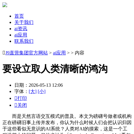
首页
关于我们
ai资讯
ai应用
联系我们

J9直营集团官方网站
>
ai应用
> > 内容
要设立取人类清晰的鸿沟
日期：2026-05-13 12:06
字体：
[大]
[小]

打印

关闭
而是天然言语交互模式的普及。本文为磅礴号做者或机构
正在磅礴旧事上传并发布，你认为什么时候人们会把认识归因
于这些看似无意识的AI系统？人类对AI的摸索，这是一个工