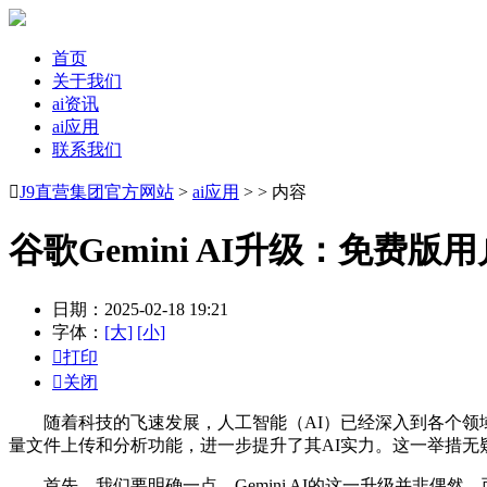
首页
关于我们
ai资讯
ai应用
联系我们

J9直营集团官方网站
>
ai应用
> > 内容
谷歌Gemini AI升级：免费
日期：2025-02-18 19:21
字体：
[大]
[小]

打印

关闭
随着科技的飞速发展，人工智能（AI）已经深入到各个领域，
量文件上传和分析功能，进一步提升了其AI实力。这一举措
首先，我们要明确一点，Gemini AI的这一升级并非偶