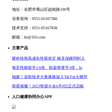
地址：合肥市蜀山区赵岗路100号
业务咨询：0551-65167366
技术支持：0551-65167838
邮箱：hz@163.com
主要产品
硬科技和高成长性获肯定 格灵深瞳同时入
每瓦性能提升2.6倍、机架密度升3倍，In
独家丨谷歌技术大拿蒋路加入TikTok大模型
群星璀璨！2023智源大会6月9日正式启航
人口健康协同办公APP