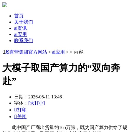
首页
关于我们
ai资讯
ai应用
联系我们

J9直营集团官方网站
>
ai应用
> > 内容
大模子取国产算力的“双向奔
赴”
日期：2026-05-11 13:46
字体：
[大]
[小]

打印

关闭
此中国产厂商出货量约165万张，既为国产算力供给了规