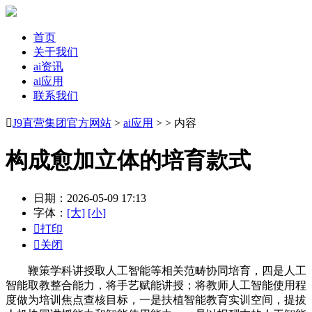
首页
关于我们
ai资讯
ai应用
联系我们

J9直营集团官方网站
>
ai应用
> > 内容
构成愈加立体的培育款式
日期：2026-05-09 17:13
字体：
[大]
[小]

打印

关闭
鞭策学科讲授取人工智能等相关范畴协同培育，四是人工
智能取教整合能力，将手艺赋能讲授；将教师人工智能使用程
度做为培训焦点查核目标，一是扶植智能教育实训空间，提拔