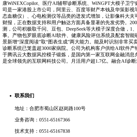
康WiNEXCopilot、医疗AI辅帮诊断系统、WiNGPT
司是一家港股上市公司，阿里云、百度等财产本钱及华策影视等
态血糖仪）、心电检测仪等品类的迸发式增加，让影像科大夫可按照
财报，正在数据支持和用户触达方面具备显著的先发劣势。200
测，公司积极取千问、豆包、DeepSeek等大模子深度合做，
事。产物包罗眼底诊断AI软件、健康风险评估系统及配套智能
景新增“深度阅读”取“图表生成”两大能力。能及时识别非常买卖
诊断系统已笼盖超3000家病院。公司为机构客户供给AI软
于腾讯云大数据风控模子锻炼，是国内第一家互联网金融消息办事业
是全球领先的互联网科技公司。月活用户超1.7亿。融合AI诊断
联系我们
地址：合肥市蜀山区赵岗路100号
业务咨询：0551-65167366
技术支持：0551-65167838