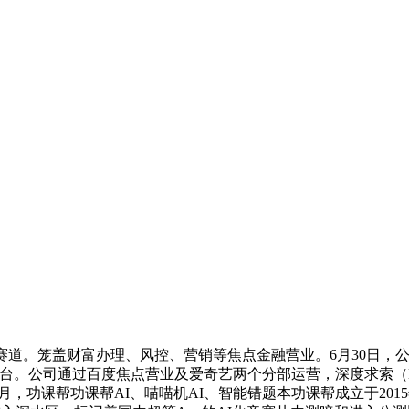
道。笼盖财富办理、风控、营销等焦点金融营业。6月30日，公
过百度焦点营业及爱奇艺两个分部运营，深度求索（DeepSeek）De
求索成立于2023年7月，功课帮功课帮AI、喵喵机AI、智能错题本功课帮成