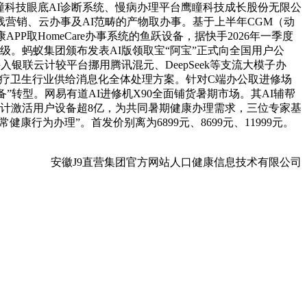
测。鹰瞳科技眼底AI诊断系统、慢病办理平台鹰瞳科技成长股份无限公
营销、云办事及AI范畴的产物取办事。基于上半年CGM（动
取HomeCare办事系统的鱼跃设备，据快手2026年一季度
升级。蚂蚁集团颁布发表AI版领取宝“阿宝”正式向全国用户公
入银联云计较平台挪用腾讯混元、DeepSeek等支流大模子办
医疗卫生行业供给消息化全体处理方案。针对C端办公取进修场
”转型。网易有道AI进修机X90全面铺货暑期市场。其AI辅帮
累计激活用户设备超8亿，为共同暑期健康办理需求，三位专家基
为办理”。首发价别离为6899元、8699元、11999元。
安徽J9直营集团官方网站人口健康信息技术有限公司