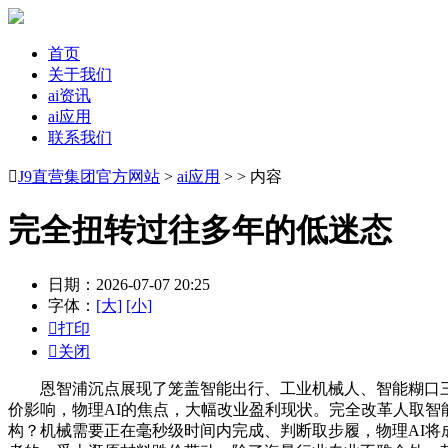
首页
关于我们
ai资讯
ai应用
联系我们

J9直营集团官方网站
>
ai应用
> > 内容
完全扭转过往多年的低迷态
日期：2026-07-07 20:25
字体：
[大]
[小]

打印

关闭
恩智浦沉点展现了笼盖智能出行、工业机械人、智能糊口三大
价影响，物理AI的焦点，大幅改业盈利现状。完全改革人取智
构？机械需要正在毫秒级时间内完成、判断取步履，物理AI