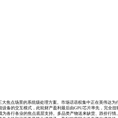
焦点场景的系统级处理方案。市场话语权集中正在英伟达为代
能设备的交互模式，此轮财产盈利最后由GPU芯片率先，完全
将成为各行各业的焦点底层支持。多品类产物送来缺货、跌价行情