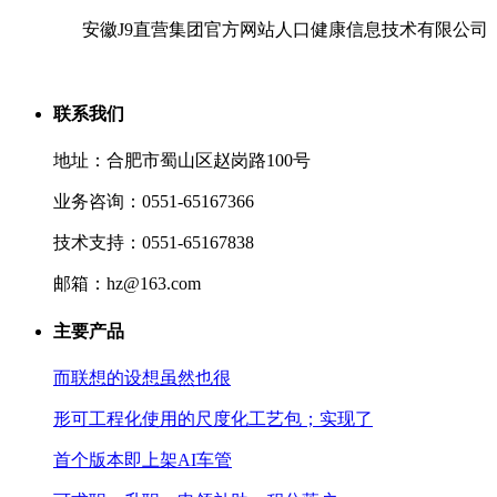
安徽J9直营集团官方网站人口健康信息技术有限公司
联系我们
地址：合肥市蜀山区赵岗路100号
业务咨询：0551-65167366
技术支持：0551-65167838
邮箱：hz@163.com
主要产品
而联想的设想虽然也很
形可工程化使用的尺度化工艺包；实现了
首个版本即上架AI车管