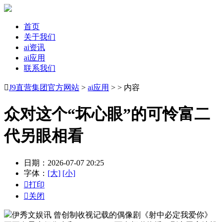
首页
关于我们
ai资讯
ai应用
联系我们

J9直营集团官方网站
>
ai应用
> > 内容
众对这个“坏心眼”的可怜富二
代另眼相看
日期：2026-07-07 20:25
字体：
[大]
[小]

打印

关闭
伊秀文娱讯 曾创制收视记载的偶像剧《射中必定我爱你》