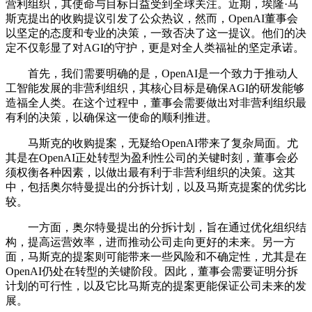
营利组织，其使命与目标日益受到全球关注。近期，埃隆·马
斯克提出的收购提议引发了公众热议，然而，OpenAI董事会
以坚定的态度和专业的决策，一致否决了这一提议。他们的决
定不仅彰显了对AGI的守护，更是对全人类福祉的坚定承诺。
首先，我们需要明确的是，OpenAI是一个致力于推动人
工智能发展的非营利组织，其核心目标是确保AGI的研发能够
造福全人类。在这个过程中，董事会需要做出对非营利组织最
有利的决策，以确保这一使命的顺利推进。
马斯克的收购提案，无疑给OpenAI带来了复杂局面。尤
其是在OpenAI正处转型为盈利性公司的关键时刻，董事会必
须权衡各种因素，以做出最有利于非营利组织的决策。这其
中，包括奥尔特曼提出的分拆计划，以及马斯克提案的优劣比
较。
一方面，奥尔特曼提出的分拆计划，旨在通过优化组织结
构，提高运营效率，进而推动公司走向更好的未来。另一方
面，马斯克的提案则可能带来一些风险和不确定性，尤其是在
OpenAI仍处在转型的关键阶段。因此，董事会需要证明分拆
计划的可行性，以及它比马斯克的提案更能保证公司未来的发
展。