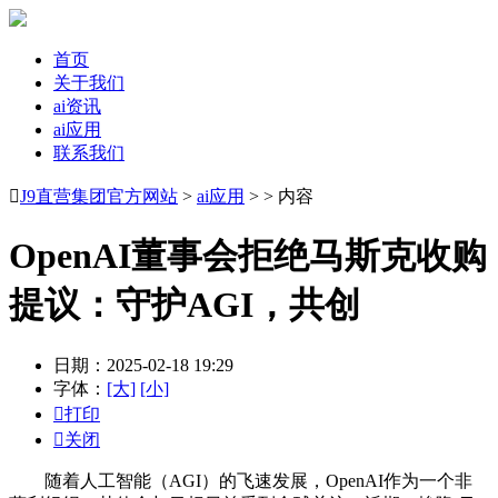
首页
关于我们
ai资讯
ai应用
联系我们

J9直营集团官方网站
>
ai应用
> > 内容
OpenAI董事会拒绝马斯克收购
提议：守护AGI，共创
日期：2025-02-18 19:29
字体：
[大]
[小]

打印

关闭
随着人工智能（AGI）的飞速发展，OpenAI作为一个非