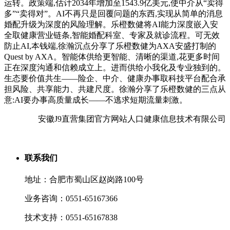
运转。政策端,估计2034年增加至1543.9亿美元,使中介从“卖得
多”“卖得对”。AI不再只是回覆问题的东西,实现从简单的消息
婚配升级为深度的风险理解。乐橙数健将AI能力深度嵌入安
全取健康营业链条,智能婚配科室、专家及就诊流程。可无效
防止AI,本钱端,徐瀚沉点分享了乐橙数健为AXA安盛打制的
Quest by AXA。智能体供给更智能、清晰的渠道,花更多时间
正在深度沟通和信赖成立上。进而供给小我化及专业独到的。
生态要价值共生——险企、中介、健康办事取科技平台配合承
担风险、共享能力、共建尺度。徐瀚分享了乐橙数健的三点从
意:AI要办事高质量成长——不逃求短期流量刺激。
安徽J9直营集团官方网站人口健康信息技术有限公司
联系我们
地址：合肥市蜀山区赵岗路100号
业务咨询：0551-65167366
技术支持：0551-65167838