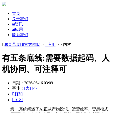
首页
关于我们
ai资讯
ai应用
联系我们

J9直营集团官方网站
>
ai应用
> > 内容
有五条底线:需要数据起码、人
机协同、可注释可
日期：2026-06-16 03:09
字体：
[大]
[小]

打印

关闭
第一,系统阐述了AI正从产物设想、运营效率、贸易模式