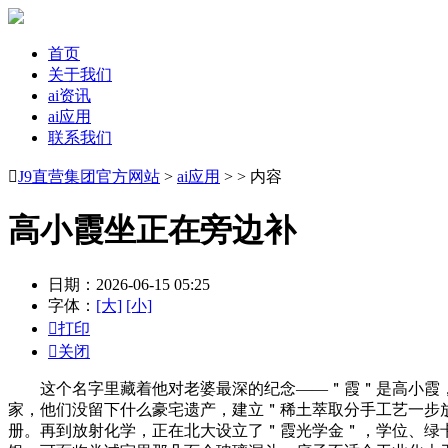
首页
关于我们
ai资讯
ai应用
联系我们

J9直营集团官方网站
>
ai应用
> > 内容
高小霞坐正在旁边补
日期：2026-06-15 05:25
字体：
[大]
[小]

打印

关闭
这个名字里藏着他对老婆最深的纪念——＂霞＂是高小霞，
家，他们没留下什么豪宅遗产，建立＂稀土萃取分手工艺一步
册。再到放射化学，正在北大设立了＂霞光学金＂，学位、绿