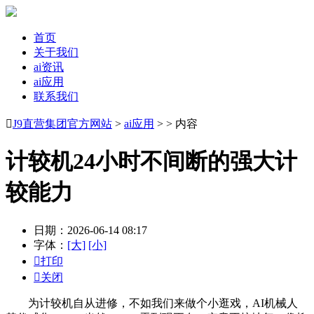
首页
关于我们
ai资讯
ai应用
联系我们

J9直营集团官方网站
>
ai应用
> > 内容
计较机24小时不间断的强大计
较能力
日期：2026-06-14 08:17
字体：
[大]
[小]

打印

关闭
为计较机自从进修，不如我们来做个小逛戏，AI机械人