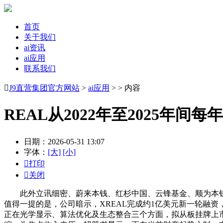
首页
关于我们
ai资讯
ai应用
联系我们

J9直营集团官方网站
>
ai应用
> > 内容
REAL从2022年至2025年
日期：2026-05-31 13:07
字体：
[大]
[小]

打印

关闭
此外立讯细密、蔚来本钱、红杉中国、云锋基金、顺为本钱等出
值得一提的是，公司暗示，XREAL完成约1亿美元新一轮融资
正在光学显示、算法优化及生态整合三个方面，拟从板挂牌上市，