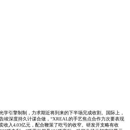
m光学引擎制制，力求期近将到来的下半场完成收割。国际上，
告竣深度持久计谋合做，“XREAL的手艺焦点合作力次要表现
卖收入4.03亿元，配合鞭策了吃亏的收窄。研发开支略有收