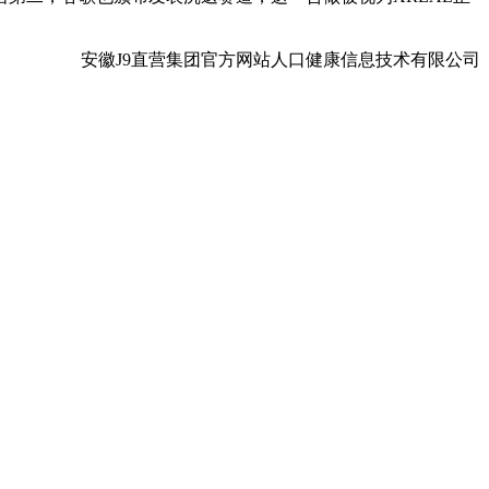
安徽J9直营集团官方网站人口健康信息技术有限公司