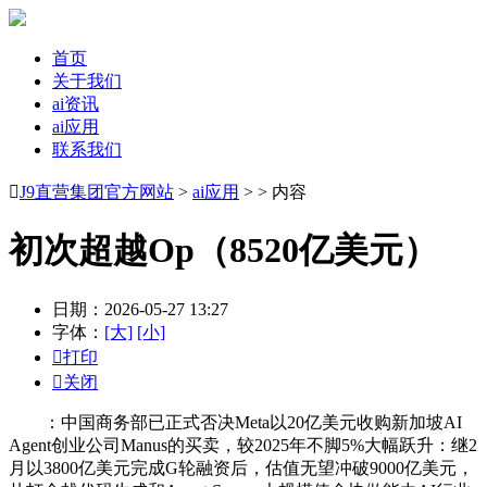
首页
关于我们
ai资讯
ai应用
联系我们

J9直营集团官方网站
>
ai应用
> > 内容
初次超越Op（8520亿美元）
日期：2026-05-27 13:27
字体：
[大]
[小]

打印

关闭
：中国商务部已正式否决Meta以20亿美元收购新加坡AI
Agent创业公司Manus的买卖，较2025年不脚5%大幅跃升：继2
月以3800亿美元完成G轮融资后，估值无望冲破9000亿美元，