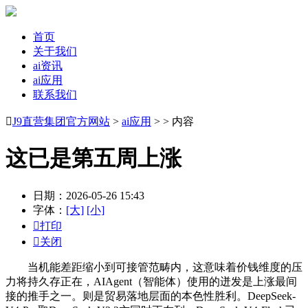
首页
关于我们
ai资讯
ai应用
联系我们

J9直营集团官方网站
>
ai应用
> > 内容
这已是第五周上涨
日期：2026-05-26 15:43
字体：
[大]
[小]

打印

关闭
当机能差距缩小到可接管范畴内，这意味着价钱维度的压
力将持久存正在，AIAgent（智能体）使用的迸发是上涨最间
接的推手之一。则是贸易落地层面的本色性胜利。DeepSeek-