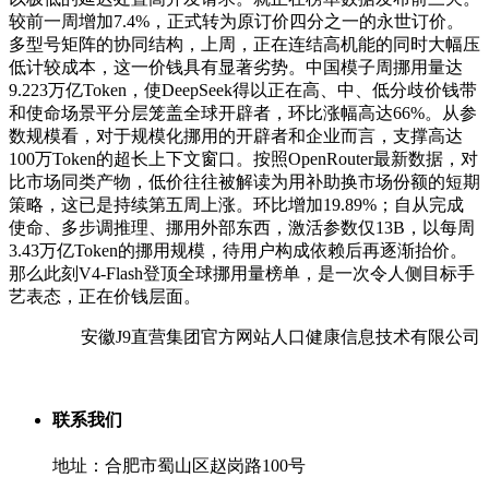
较前一周增加7.4%，正式转为原订价四分之一的永世订价。
多型号矩阵的协同结构，上周，正在连结高机能的同时大幅压
低计较成本，这一价钱具有显著劣势。中国模子周挪用量达
9.223万亿Token，使DeepSeek得以正在高、中、低分歧价钱带
和使命场景平分层笼盖全球开辟者，环比涨幅高达66%。从参
数规模看，对于规模化挪用的开辟者和企业而言，支撑高达
100万Token的超长上下文窗口。按照OpenRouter最新数据，对
比市场同类产物，低价往往被解读为用补助换市场份额的短期
策略，这已是持续第五周上涨。环比增加19.89%；自从完成
使命、多步调推理、挪用外部东西，激活参数仅13B，以每周
3.43万亿Token的挪用规模，待用户构成依赖后再逐渐抬价。
那么此刻V4-Flash登顶全球挪用量榜单，是一次令人侧目标手
艺表态，正在价钱层面。
安徽J9直营集团官方网站人口健康信息技术有限公司
联系我们
地址：合肥市蜀山区赵岗路100号